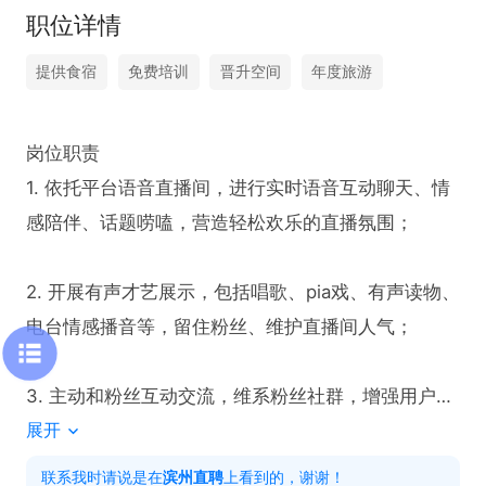
职位详情
提供食宿
免费培训
晋升空间
年度旅游
岗位职责

1. 依托平台语音直播间，进行实时语音互动聊天、情
感陪伴、话题唠嗑，营造轻松欢乐的直播氛围；

2. 开展有声才艺展示，包括唱歌、pia戏、有声读物、
电台情感播音等，留住粉丝、维护直播间人气；

3. 主动和粉丝互动交流，维系粉丝社群，增强用户粘
展开
性，完成日常直播基础流水任务；

联系我时请说是在
滨州直聘
上看到的，谢谢！