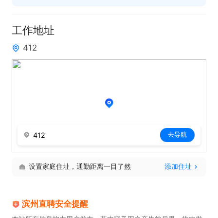
4. 配合平台及公会运营活动，参与主题连麦、趣味游
戏、电台专场等直播策划。

工作地址
412
任职要求

1. 年龄18周岁以上，声线优质不限风格（温柔御姐、
正太音、治愈少年音、幽默沙雕音均可）；

2. 无需颜值出镜，只需普通话流利，口齿清晰，敢开
去导航
412
口不社恐，擅长聊天氛围带动；

设置家庭住址，通勤距离一目了然
添加住址
3. 有无直播经验均可，零基础免费岗前培训，新手也
能快速上手；

滨州直聘安全提醒