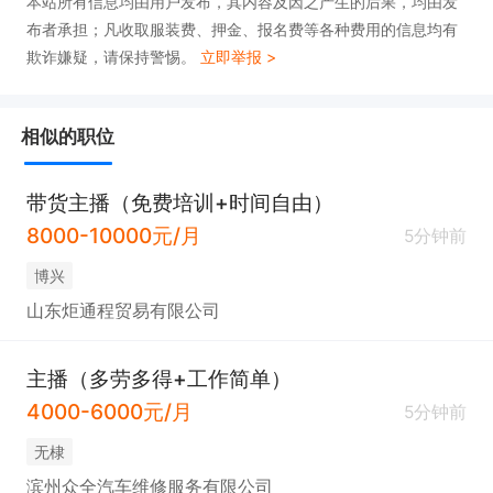
本站所有信息均由用户发布，其内容及因之产生的后果，均由发
4. 时间灵活，兼职每日开播2-3小时，全职可弹性排
布者承担；凡收取服装费、押金、报名费等各种费用的信息均有
班，稳定开播优先；

欺诈嫌疑，请保持警惕。
立即举报 >
5. 三观正，无不良嗜好，服从基础运营安排，热爱语
相似的职位
音直播行业。

带货主播（免费培训+时间自由）
薪资福利

8000-10000元/月
5分钟前
无责底薪+高额流水提成+榜单奖励+全勤福利，多劳
博兴
多得；专属运营一对一扶持策划，免费包装人设、引
山东炬通程贸易有限公司
流推流，设备指导，透明结算绝不拖欠。

有意者请主动投递简历，联系时请说滨州直聘上看到
主播（多劳多得+工作简单）
的。
4000-6000元/月
5分钟前
无棣
滨州众全汽车维修服务有限公司