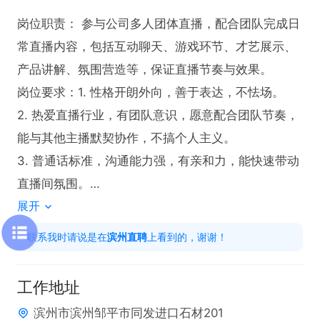
岗位职责： 参与公司多人团体直播，配合团队完成日
常直播内容，包括互动聊天、游戏环节、才艺展示、
产品讲解、氛围营造等，保证直播节奏与效果。

岗位要求：1. 性格开朗外向，善于表达，不怯场。

2. 热爱直播行业，有团队意识，愿意配合团队节奏，
能与其他主播默契协作，不搞个人主义。

3. 普通话标准，沟通能力强，有亲和力，能快速带动
直播间氛围。

展开
4. 有无经验均可，公司提供免费培训、话术指导、流
量扶持与运营对接；有主播、主持、才艺、销售经验
联系我时请说是在
滨州直聘
上看到的，谢谢！
者优先

上班时间：5-6小时

工作地址
薪资福利：住房补助，生日、节日福利，提供免费培
滨州市滨州邹平市同发进口石材201