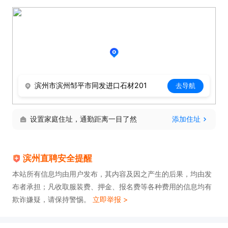
训，业绩奖金。

有意者请主动投递简历，联系时请说滨州直聘上看到
的。
滨州市滨州邹平市同发进口石材201
去导航
设置家庭住址，通勤距离一目了然
添加住址
滨州直聘安全提醒
本站所有信息均由用户发布，其内容及因之产生的后果，均由发
布者承担；凡收取服装费、押金、报名费等各种费用的信息均有
欺诈嫌疑，请保持警惕。
立即举报 >