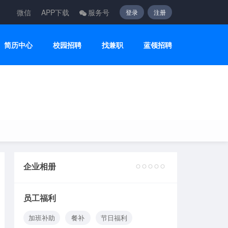
微信
APP下载
服务号
登录
注册
简历中心
校园招聘
找兼职
蓝领招聘
企业相册
2
3
4
5
6
员工福利
加班补助
餐补
节日福利