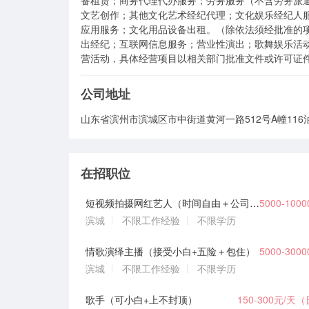
备租赁；商务代理代办服务；劳务服务（不含劳务派
文艺创作；其他文化艺术经纪代理；文化娱乐经纪人
应用服务；文化用品设备出租。（除依法须经批准的
出经纪；互联网信息服务；营业性演出；歌舞娱乐活
营活动，具体经营项目以相关部门批准文件或许可证
公司地址
山东省滨州市滨城区市中街道黄河一路512号A幢116泊
在招职位
短视频拍摄网红艺人（时间自由＋公司待遇好＋无违约金）
5000-100
滨城
不限工作经验
不限学历
情歌演绎主播（接受小白+五险＋包住）
5000-300
滨城
不限工作经验
不限学历
歌手（可小白+上不封顶）
150-300元/天